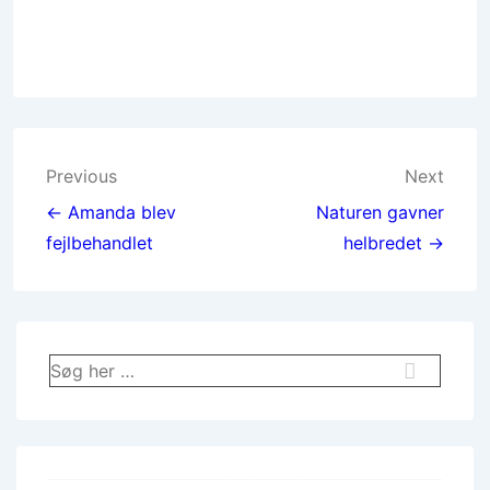
Indlægsnavigation
Previous
Next
← Amanda blev
Naturen gavner
fejlbehandlet
helbredet →
Søg
efter: