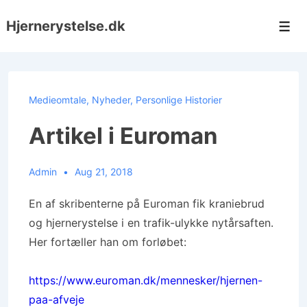
↓
Hjernerystelse.dk
Hop
Men
til
hovedindhold
Medieomtale
,
Nyheder
,
Personlige Historier
Artikel i Euroman
Admin
Aug 21, 2018
En af skribenterne på Euroman fik kraniebrud
og hjernerystelse i en trafik-ulykke nytårsaften.
Her fortæller han om forløbet:
https://www.euroman.dk/mennesker/hjernen-
paa-afveje