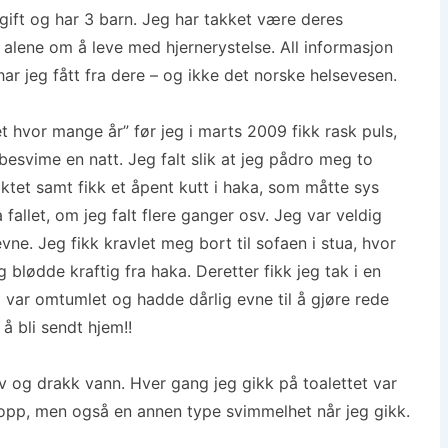
 gift og har 3 barn. Jeg har takket være deres
 alene om å leve med hjernerystelse. All informasjon
 jeg fått fra dere – og ikke det norske helsevesen.
 hvor mange år” før jeg i marts 2009 fikk rask puls,
besvime en natt. Jeg falt slik at jeg pådro meg to
siktet samt fikk et åpent kutt i haka, som måtte sys
fallet, om jeg falt flere ganger osv. Jeg var veldig
ne. Jeg fikk kravlet meg bort til sofaen i stua, hvor
g blødde kraftig fra haka. Deretter fikk jeg tak i en
g var omtumlet og hadde dårlig evne til å gjøre rede
å bli sendt hjem!!
ov og drakk vann. Hver gang jeg gikk på toalettet var
 opp, men også en annen type svimmelhet når jeg gikk.