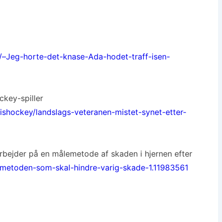
s/–Jeg-horte-det-knase-Ada-hodet-traff-isen-
key-spiller
ishockey/landslags-veteranen-mistet-synet-etter-
rbejder på en målemetode af skaden i hjernen efter
/metoden-som-skal-hindre-varig-skade-1.11983561