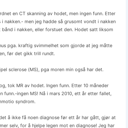
rdnet en CT skanning av hodet, men ingen funn. Etter
s i nakken.- men jeg hadde så grusomt vondt i nakken
t bånd i nakken, eller forstuet den. Hodet satt liksom
hus pga. kraftig svimmelhet som gjorde at jeg måtte
n, før det gikk trill rundt.
ipel sclerose (MS), pga moren min også har det.
og, tok MR av hodet. Ingen funn. Etter 10 måneder
n funn.-ingen MS! Nå i mars 2010, ett år etter fallet,
ommotio syndrom.
det å ikke få noen diagnose før ett år har gått, gjør at
er selv, for å hjelpe legen mot en diagnose! Jeg har