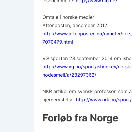
lesehemmede:
http://www.nlb.no/
Omtale i norske medier
Aftenposten, december 2012:
http://www.aftenposten.no/nyheter/irik
7070479.html
VG sporten 23.september 2014 om ishoc
http://www.vg.no/sport/ishockey/norsk-
hodesmell/a/23297362/
NKR artikel om svensk professor, som a
hjernerystelse:
http://www.nrk.no/sport
Forløb fra Norge