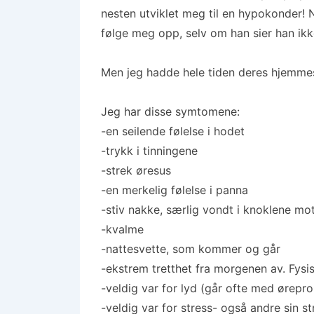
nesten utviklet meg til en hypokonder! 
følge meg opp, selv om han sier han ikk
Men jeg hadde hele tiden deres hjemmesid
Jeg har disse symtomene:
-en seilende følelse i hodet
-trykk i tinningene
-strek øresus
-en merkelig følelse i panna
-stiv nakke, særlig vondt i knoklene mot
-kvalme
-nattesvette, som kommer og går
-ekstrem tretthet fra morgenen av. Fysi
-veldig var for lyd (går ofte med ørepr
-veldig var for stress- også andre sin st