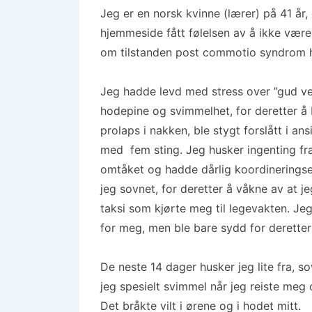
Jeg er en norsk kvinne (lærer) på 41 år,
hjemmeside fått følelsen av å ikke være
om tilstanden post commotio syndrom har
Jeg hadde levd med stress over ”gud vet
hodepine og svimmelhet, for deretter å 
prolaps i nakken, ble stygt forslått i an
med fem sting. Jeg husker ingenting fra 
omtåket og hadde dårlig koordineringsev
jeg sovnet, for deretter å våkne av at je
taksi som kjørte meg til legevakten. Je
for meg, men ble bare sydd for deretter 
De neste 14 dager husker jeg lite fra, s
jeg spesielt svimmel når jeg reiste meg
Det bråkte vilt i ørene og i hodet mitt.