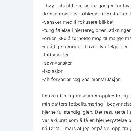
– høy puls til tider, andre ganger for lav
-konsentrasjonsproblemer ( først etter 1 
-vansker med å fokusere blikket
-tung følelse i hjerteregionen, stikninge
-orker ikke å forholde meg til mange me
-i dårlige perioder: hovne lymfekjertler
-luftsmerter
-søvnvansker
-isolasjon
-alt forverrer seg ved menstruasjon
I november og desember opplevde jeg a
min datters fotballturnering i begynnels
hjerne fullstendig igjen. Det resulterte 
var akkurat som å få en hjernerystelse p
nå først i mars at jeg er på vei opp fra