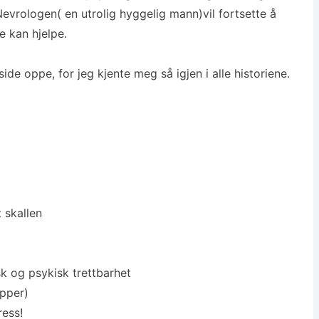
Nevrologen( en utrolig hyggelig mann)vil fortsette å
e kan hjelpe.
e oppe, for jeg kjente meg så igjen i alle historiene.
 skallen
sk og psykisk trettbarhet
opper)
ress!