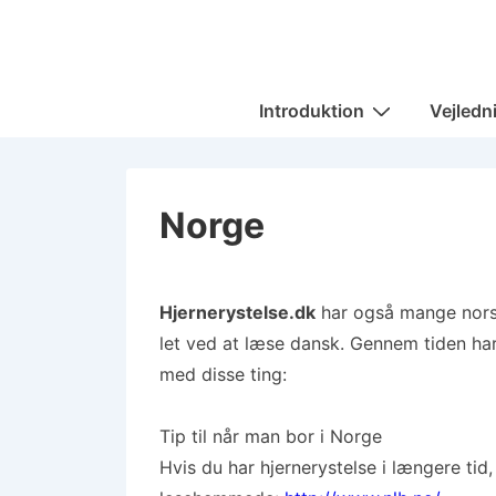
↓
Hop
til
Main
hovedindhold
Introduktion
Vejledn
Navigation
Norge
Hjernerystelse.dk
har også mange nors
let ved at læse dansk. Gennem tiden har
med disse ting:
Tip til når man bor i Norge
Hvis du har hjernerystelse i længere tid,