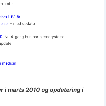
e-ramte:
lse) i 1½ år
velser
– med update
HR
. Nu 4. gang hun har hjernerystelse.
update
g medicin
er i marts 2010 og opdatering i