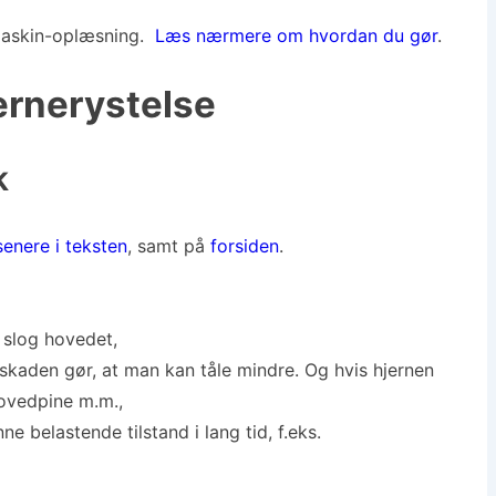
 maskin-oplæsning.
Læs nærmere om hvordan du gør
.
jernerystelse
k
senere i teksten
, samt på
forsiden
.
 slog hovedet,
kaden gør, at man kan tåle mindre. Og hvis hjernen
hovedpine m.m.,
ne belastende tilstand i lang tid, f.eks.