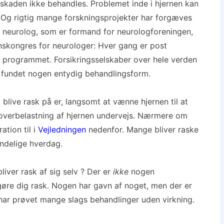
kaden ikke behandles. Problemet inde i hjernen kan
. Og rigtig mange forskningsprojekter har forgæves
n neurolog, som er formand for neurologforeningen,
denskongres for neurologer: Hver gang er post
å programmet. Forsikringsselskaber over hele verden
e fundet nogen entydig behandlingsform.
blive rask på er, langsomt at vænne hjernen til at
overbelastning af hjernen undervejs. Nærmere om
ation til i
Vejledningen
nedenfor. Mange bliver raske
indelige hverdag.
liver rask af sig selv ? Der er
ikke
nogen
re dig rask. Nogen har gavn af noget, men der er
ar prøvet mange slags behandlinger uden virkning.