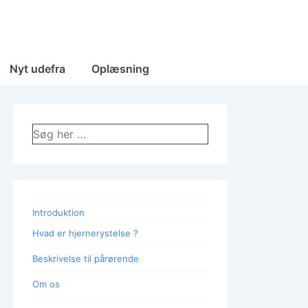
Nyt udefra
Oplæsning
Søg
efter:
Introduktion
Hvad er hjernerystelse ?
Beskrivelse til pårørende
Om os