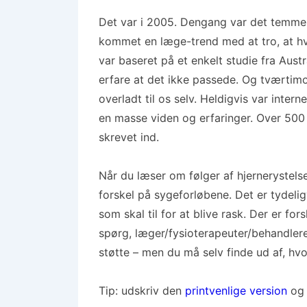
Det var i 2005. Dengang var det temmel
kommet en læge-trend med at tro, at hvi
var baseret på et enkelt studie fra Aust
erfare at det ikke passede. Og tværtimo
overladt til os selv. Heldigvis var inter
en masse viden og erfaringer. Over 500
skrevet ind.
Når du læser om følger af hjernerystel
forskel på sygeforløbene. Det er tydel
som skal til for at blive rask. Der er fo
spørg, læger/fysioterapeuter/behandlere.
støtte – men du må selv finde ud af, hvor
Tip:
udskriv
den
printvenlige version
og 