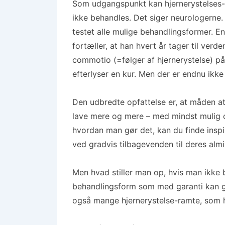
Som udgangspunkt kan hjernerystelses-s
ikke behandles. Det siger neurologerne
testet alle mulige behandlingsformer. E
fortæller, at han hvert år tager til ver
commotio (=følger af hjernerystelse) p
efterlyser en kur. Men der er endnu ikk
Den udbredte opfattelse er, at måden at 
lave mere og mere – med mindst mulig 
hvordan man gør det, kan du finde inspir
ved gradvis tilbagevenden til deres alm
Men hvad stiller man op, hvis man ikke b
behandlingsform som med garanti kan gø
også mange hjernerystelse-ramte, som h