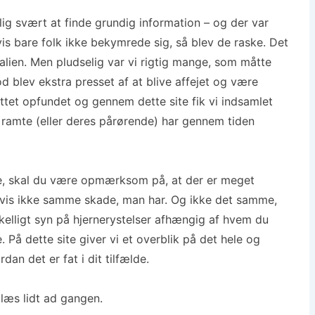
ig svært at finde grundig information – og der var
s bare folk ikke bekymrede sig, så blev de raske. Det
ralien. Men pludselig var vi rigtig mange, som måtte
d blev ekstra presset af at blive affejet og være
nettet opfundet og gennem dette site fik vi indsamlet
 ramte (eller deres pårørende) har gennem tiden
se, skal du være opmærksom på, at der er meget
igvis ikke samme skade, man har. Og ikke det samme,
rskelligt syn på hjernerystelser afhængig af hvem du
 På dette site giver vi et overblik på det hele og
dan det er fat i dit tilfælde.
læs lidt ad gangen.