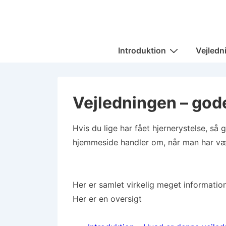
↓
Hop
til
Main
hovedindhold
Introduktion
Vejledn
Navigation
Vejledningen – gode
Hvis du lige har fået hjernerystelse, så g
hjemmeside handler om, når man har væ
Her er samlet virkelig meget information
Her er en oversigt